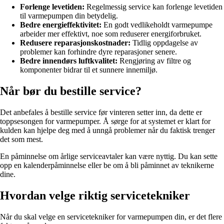
Forlenge levetiden:
Regelmessig service kan forlenge levetiden
til varmepumpen din betydelig.
Bedre energieffektivitet:
En godt vedlikeholdt varmepumpe
arbeider mer effektivt, noe som reduserer energiforbruket.
Redusere reparasjonskostnader:
Tidlig oppdagelse av
problemer kan forhindre dyre reparasjoner senere.
Bedre innendørs luftkvalitet:
Rengjøring av filtre og
komponenter bidrar til et sunnere innemiljø.
Når bør du bestille service?
Det anbefales å bestille service før vinteren setter inn, da dette er
toppsesongen for varmepumper. Å sørge for at systemet er klart for
kulden kan hjelpe deg med å unngå problemer når du faktisk trenger
det som mest.
En påminnelse om årlige serviceavtaler kan være nyttig. Du kan sette
opp en kalenderpåminnelse eller be om å bli påminnet av teknikerne
dine.
Hvordan velge riktig servicetekniker
Når du skal velge en servicetekniker for varmepumpen din, er det flere