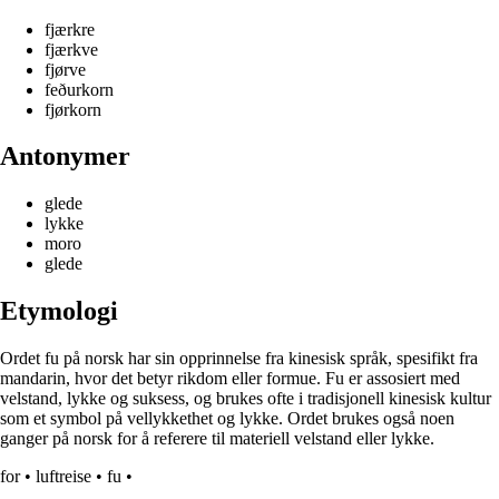
fjærkre
fjærkve
fjørve
feðurkorn
fjørkorn
Antonymer
glede
lykke
moro
glede
Etymologi
Ordet fu på norsk har sin opprinnelse fra kinesisk språk, spesifikt fra
mandarin, hvor det betyr rikdom eller formue. Fu er assosiert med
velstand, lykke og suksess, og brukes ofte i tradisjonell kinesisk kultur
som et symbol på vellykkethet og lykke. Ordet brukes også noen
ganger på norsk for å referere til materiell velstand eller lykke.
for
•
luftreise
•
fu
•