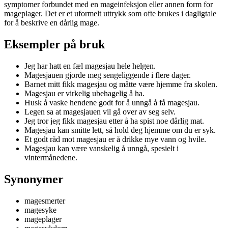
symptomer forbundet med en mageinfeksjon eller annen form for
mageplager. Det er et uformelt uttrykk som ofte brukes i dagligtale
for å beskrive en dårlig mage.
Eksempler på bruk
Jeg har hatt en fæl magesjau hele helgen.
Magesjauen gjorde meg sengeliggende i flere dager.
Barnet mitt fikk magesjau og måtte være hjemme fra skolen.
Magesjau er virkelig ubehagelig å ha.
Husk å vaske hendene godt for å unngå å få magesjau.
Legen sa at magesjauen vil gå over av seg selv.
Jeg tror jeg fikk magesjau etter å ha spist noe dårlig mat.
Magesjau kan smitte lett, så hold deg hjemme om du er syk.
Et godt råd mot magesjau er å drikke mye vann og hvile.
Magesjau kan være vanskelig å unngå, spesielt i
vintermånedene.
Synonymer
magesmerter
magesyke
mageplager