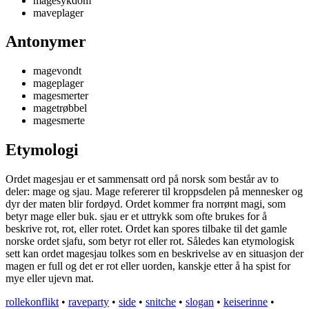
magesykdom
maveplager
Antonymer
magevondt
mageplager
magesmerter
magetrøbbel
magesmerte
Etymologi
Ordet magesjau er et sammensatt ord på norsk som består av to
deler: mage og sjau. Mage refererer til kroppsdelen på mennesker og
dyr der maten blir fordøyd. Ordet kommer fra norrønt magi, som
betyr mage eller buk. sjau er et uttrykk som ofte brukes for å
beskrive rot, rot, eller rotet. Ordet kan spores tilbake til det gamle
norske ordet sjafu, som betyr rot eller rot. Således kan etymologisk
sett kan ordet magesjau tolkes som en beskrivelse av en situasjon der
magen er full og det er rot eller uorden, kanskje etter å ha spist for
mye eller ujevn mat.
rollekonflikt
•
raveparty
•
side
•
snitche
•
slogan
•
keiserinne
•